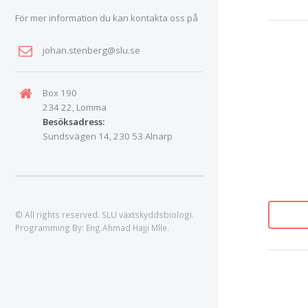
För mer information du kan kontakta oss på
johan.stenberg@slu.se
Box 190
234 22, Lomma
Besöksadress:
Sundsvägen 14, 230 53 Alnarp
© All rights reserved. SLU växtskyddsbiologi.
Programming By:
Eng.Ahmad Hajji Mlle
.