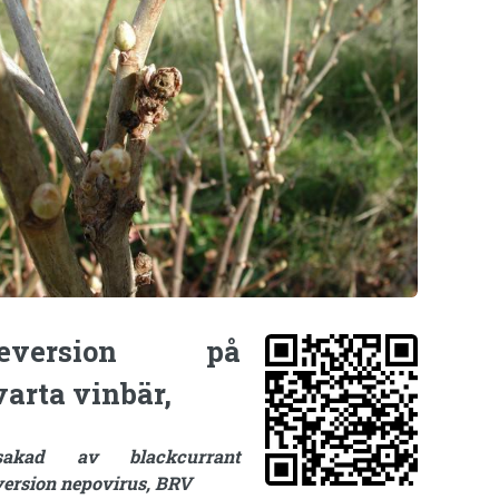
eversion på
varta vinbär,
sakad av blackcurrant
version nepovirus, BRV