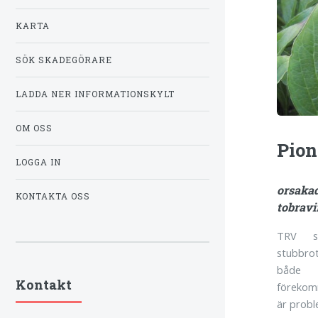
KARTA
SÖK SKADEGÖRARE
LADDA NER INFORMATIONSKYLT
OM OSS
Pion
LOGGA IN
orsaka
KONTAKTA OSS
tobravi
TRV s
stubbr
både 
Kontakt
förekomm
är proble