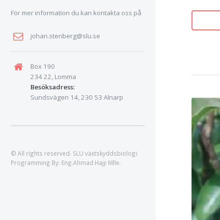
För mer information du kan kontakta oss på
johan.stenberg@slu.se
Box 190
234 22, Lomma
Besöksadress:
Sundsvägen 14, 230 53 Alnarp
© All rights reserved. SLU växtskyddsbiologi.
Programming By:
Eng.Ahmad Hajji Mlle
.