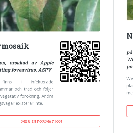
N
vmosaik
p
W
on, orsakad av Apple
po
tting foveavirus, ASPV
WV
finns i infekterade
pl
ammar och träd och följer
med
vegetativ förökning. Andra
gsvägar existerar inte.
MER INFORMATION