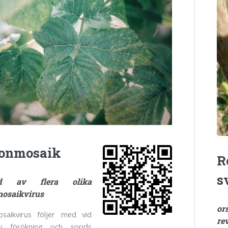
lonmosaik
R
s
ad av flera olika
mosaikvirus
or
osaikvirus följer med vid
re
iv förökning och sprids