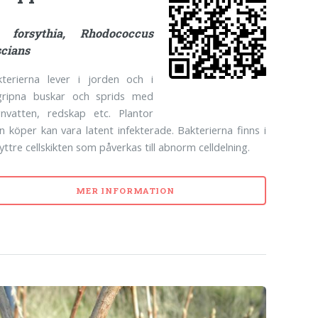
 forsythia, Rhodococcus
scians
kterierna lever i jorden och i
gripna buskar och sprids med
gnvatten, redskap etc. Plantor
 köper kan vara latent infekterade. Bakterierna finns i
yttre cellskikten som påverkas till abnorm celldelning.
MER INFORMATION