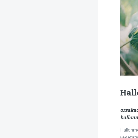
Hal
orsak
hallon
Hallonm
vegetat