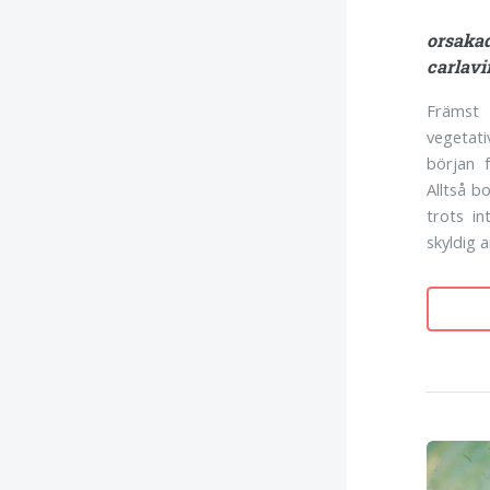
orsak
carlav
Främs
vegetati
början f
Alltså b
trots i
skyldig a