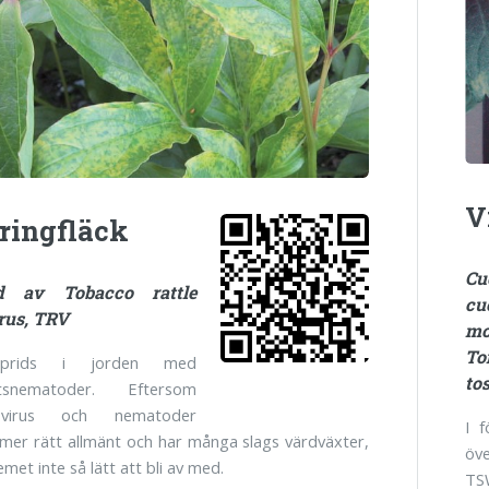
V
ringfläck
C
d av Tobacco rattle
cu
rus, TRV
mo
T
prids i jorden med
to
otsnematoder. Eftersom
virus och nematoder
I 
er rätt allmänt och har många slags värdväxter,
öv
met inte så lätt att bli av med.
TS