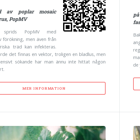
ad av poplar mosaic
på
irus, PopMV
fa
t sprids PopMV med
Ba
v förökning, men även från
an
riska träd kan infekteras.
re
orde det finnas en vektor, troligen en bladlus, men
man
ntensivt sökande har man ännu inte hittat någon
de 
rt.
MER INFORMATION