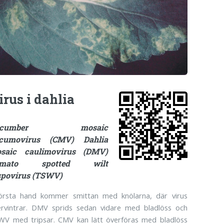
irus i dahlia
ucumber mosaic
cumovirus (CMV) Dahlia
saic caulimovirus (DMV)
omato spotted wilt
spovirus (TSWV)
första hand kommer smittan med knölarna, där virus
ervintrar. DMV sprids sedan vidare med bladlöss och
WV med tripsar. CMV kan lätt överföras med bladlöss