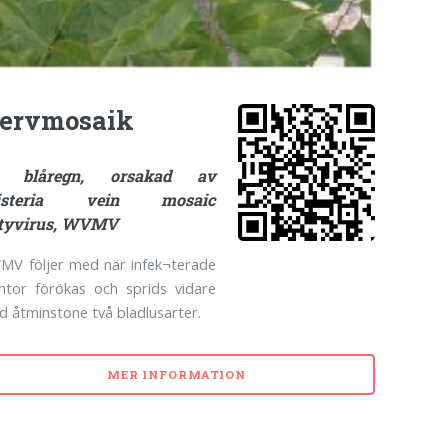
ervmosaik
å blåregn, orsakad av
isteria vein mosaic
tyvirus, WVMV
MV följer med när infek¬terade
antor förökas och sprids vidare
 åtminstone två bladlusarter.
MER INFORMATION