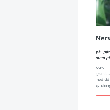
Ner
på pär
stem pi
ASPV 
grundst
med vid 
spridnin